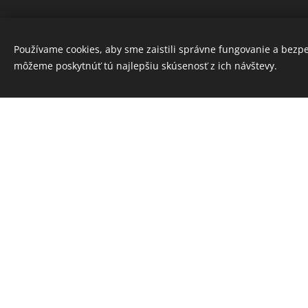
Používame cookies, aby sme zaistili správne fungovanie a bezp
môžeme poskytnúť tú najlepšiu skúsenosť z ich návštevy.
SK:
V prípade akýchkoľve
EN:
If you have any quest
Meno