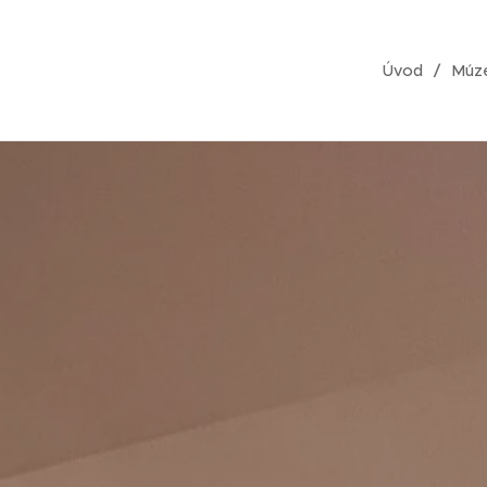
Úvod
Múz