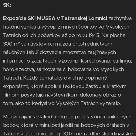
SK:
Expozícia SKI MUSEA v Tatranskej Lomnici
zachytáva
históriu vzniku a vývoja zimných športov vo Vysokých
Tatrách od ich počiatkov až do roku 1945. Na ploche
300 m² sa návštevníci múzea prostredníctvom
náučných tabúľ dozvedia množstvo zaujímavých
informácií o začiatkoch lyžovania, korčuľovania, curlingu,
horolezectva, sánkovania či bobovania vo Vysokých
Tatrách. Každý tematický okruh je doplnený
exponátmi, ktoré spolu s textovou časťou a krátkym
filmom poskytujú návštevníkom dokonalý obraz o
tom, ako to kedysi vo Vysokých Tatrách vyzeralo.
Medzi najväčšie lákadlá múzea patrí štvorica unikátnych
bobov, ktoré v minulosti jazdili na bobových dráhach v
Tatranskej Lomnici, ale aj 3,07 metra dlhé škandinávske