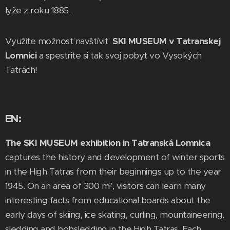
lyže z roku 1885.
Využite možnosť navštíviť
SKI MUSEUM v Tatranskej
Lomnici
a spestrite si tak svoj pobyt vo Vysokých
Tatrách!
EN:
The
SKI MUSEUM exhibition in Tatranská Lomnica
captures the history and development of winter sports
in the High Tatras from their beginnings up to the year
1945. On an area of 300 m², visitors can learn many
interesting facts from educational boards about the
early days of skiing, ice skating, curling, mountaineering,
sledding and bobsledding in the High Tatras. Each